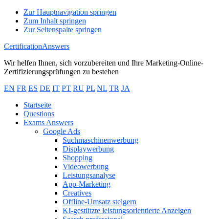
Zur Hauptnavigation springen
Zum Inhalt springen
Zur Seitenspalte springen
CertificationAnswers
Wir helfen Ihnen, sich vorzubereiten und Ihre Marketing-Online-
Zertifizierungsprüfungen zu bestehen
EN
FR
ES
DE
IT
PT
RU
PL
NL
TR
JA
Startseite
Questions
Exams Answers
Google Ads
Suchmaschinenwerbung
Displaywerbung
Shopping
Videowerbung
Leistungsanalyse
App-Marketing
Creatives
Offline-Umsatz steigern
KI-gestützte leistungsorientierte Anzeigen