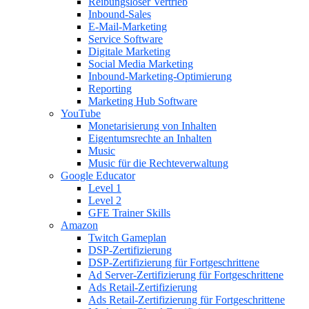
Reibungsloser Vertrieb
Inbound-Sales
E-Mail-Marketing
Service Software
Digitale Marketing
Social Media Marketing
Inbound-Marketing-Optimierung
Reporting
Marketing Hub Software
YouTube
Monetarisierung von Inhalten
Eigentumsrechte an Inhalten
Music
Music für die Rechteverwaltung
Google Educator
Level 1
Level 2
GFE Trainer Skills
Amazon
Twitch Gameplan
DSP-Zertifizierung
DSP-Zertifizierung für Fortgeschrittene
Ad Server-Zertifizierung für Fortgeschrittene
Ads Retail-Zertifizierung
Ads Retail-Zertifizierung für Fortgeschrittene