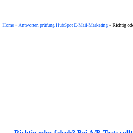
Home
»
Antworten prüfung HubSpot E-Mail-Marketing
»
Richtig od
Richtig oder falsch? Bei A/B-Tests soll