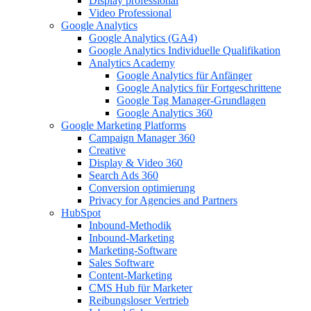
Display professional
Video Professional
Google Analytics
Google Analytics (GA4)
Google Analytics Individuelle Qualifikation
Analytics Academy
Google Analytics für Anfänger
Google Analytics für Fortgeschrittene
Google Tag Manager-Grundlagen
Google Analytics 360
Google Marketing Platforms
Campaign Manager 360
Creative
Display & Video 360
Search Ads 360
Conversion optimierung
Privacy for Agencies and Partners
HubSpot
Inbound-Methodik
Inbound-Marketing
Marketing-Software
Sales Software
Content-Marketing
CMS Hub für Marketer
Reibungsloser Vertrieb