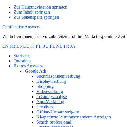
Zur Hauptnavigation springen
Zum Inhalt springen
Zur Seitenspalte springen
CertificationAnswers
Wir helfen Ihnen, sich vorzubereiten und Ihre Marketing-Online-Zert
EN
FR
ES
DE
IT
PT
RU
PL
NL
TR
JA
Startseite
Questions
Exams Answers
Google Ads
Suchmaschinenwerbung
Displaywerbung
Shopping
Videowerbung
Leistungsanalyse
App-Marketing
Creatives
Offline-Umsatz steigern
KI-gestützte leistungsorientierte Anzeigen
Search professional