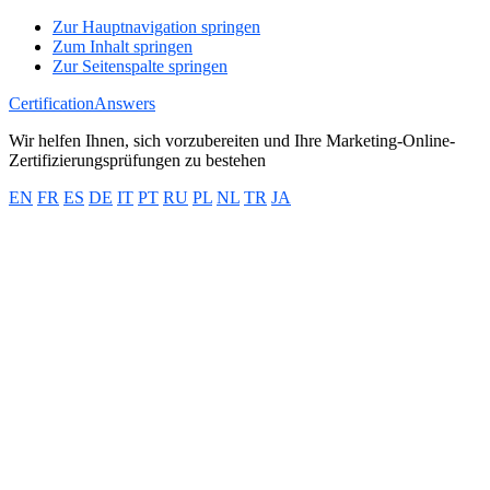
Zur Hauptnavigation springen
Zum Inhalt springen
Zur Seitenspalte springen
CertificationAnswers
Wir helfen Ihnen, sich vorzubereiten und Ihre Marketing-Online-
Zertifizierungsprüfungen zu bestehen
EN
FR
ES
DE
IT
PT
RU
PL
NL
TR
JA