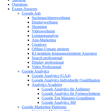
Questions
Exams Answers
Google Ads
Suchmaschinenwerbung
Displaywerbung
Shopping
Videowerbung
Leistungsanalyse
App-Marketing
Creatives
Offline-Umsatz steigern
KI-gestützte leistungsorientierte Anzeigen
Search professional
Display professional
Video Professional
Google Analytics
Google Analytics (GA4)
Google Analytics Individuelle Qualifikation
Analytics Academy
Google Analytics für Anfänger
Google Analytics für Fortgeschrittene
Google Tag Manager-Grundlagen
Google Analytics 360
Google Marketing Platforms