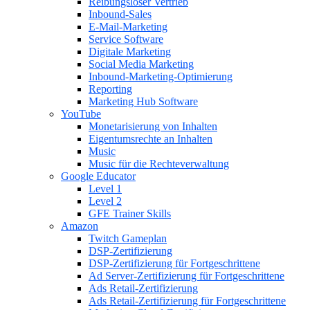
Reibungsloser Vertrieb
Inbound-Sales
E-Mail-Marketing
Service Software
Digitale Marketing
Social Media Marketing
Inbound-Marketing-Optimierung
Reporting
Marketing Hub Software
YouTube
Monetarisierung von Inhalten
Eigentumsrechte an Inhalten
Music
Music für die Rechteverwaltung
Google Educator
Level 1
Level 2
GFE Trainer Skills
Amazon
Twitch Gameplan
DSP-Zertifizierung
DSP-Zertifizierung für Fortgeschrittene
Ad Server-Zertifizierung für Fortgeschrittene
Ads Retail-Zertifizierung
Ads Retail-Zertifizierung für Fortgeschrittene