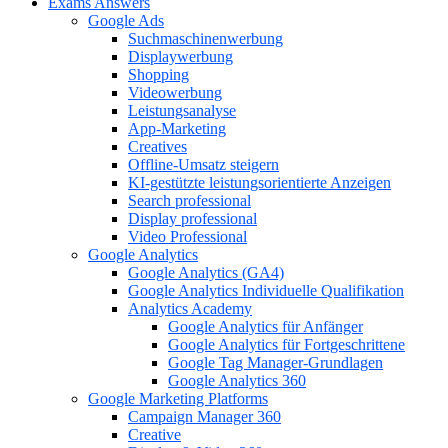
Exams Answers
Google Ads
Suchmaschinenwerbung
Displaywerbung
Shopping
Videowerbung
Leistungsanalyse
App-Marketing
Creatives
Offline-Umsatz steigern
KI-gestützte leistungsorientierte Anzeigen
Search professional
Display professional
Video Professional
Google Analytics
Google Analytics (GA4)
Google Analytics Individuelle Qualifikation
Analytics Academy
Google Analytics für Anfänger
Google Analytics für Fortgeschrittene
Google Tag Manager-Grundlagen
Google Analytics 360
Google Marketing Platforms
Campaign Manager 360
Creative