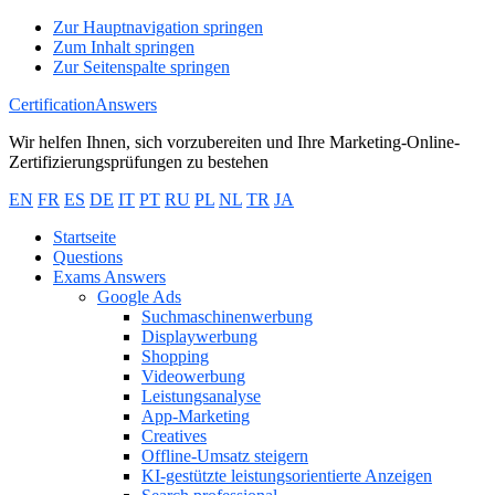
Zur Hauptnavigation springen
Zum Inhalt springen
Zur Seitenspalte springen
CertificationAnswers
Wir helfen Ihnen, sich vorzubereiten und Ihre Marketing-Online-
Zertifizierungsprüfungen zu bestehen
EN
FR
ES
DE
IT
PT
RU
PL
NL
TR
JA
Startseite
Questions
Exams Answers
Google Ads
Suchmaschinenwerbung
Displaywerbung
Shopping
Videowerbung
Leistungsanalyse
App-Marketing
Creatives
Offline-Umsatz steigern
KI-gestützte leistungsorientierte Anzeigen