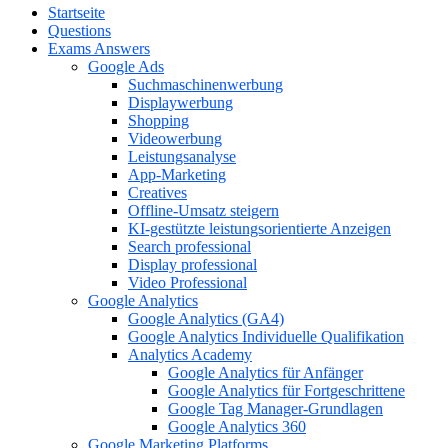
Startseite
Questions
Exams Answers
Google Ads
Suchmaschinenwerbung
Displaywerbung
Shopping
Videowerbung
Leistungsanalyse
App-Marketing
Creatives
Offline-Umsatz steigern
KI-gestützte leistungsorientierte Anzeigen
Search professional
Display professional
Video Professional
Google Analytics
Google Analytics (GA4)
Google Analytics Individuelle Qualifikation
Analytics Academy
Google Analytics für Anfänger
Google Analytics für Fortgeschrittene
Google Tag Manager-Grundlagen
Google Analytics 360
Google Marketing Platforms