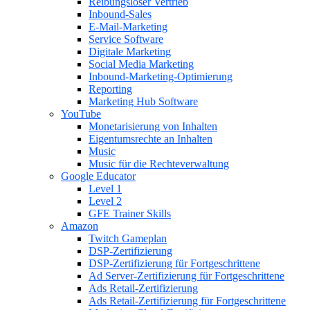
Reibungsloser Vertrieb
Inbound-Sales
E-Mail-Marketing
Service Software
Digitale Marketing
Social Media Marketing
Inbound-Marketing-Optimierung
Reporting
Marketing Hub Software
YouTube
Monetarisierung von Inhalten
Eigentumsrechte an Inhalten
Music
Music für die Rechteverwaltung
Google Educator
Level 1
Level 2
GFE Trainer Skills
Amazon
Twitch Gameplan
DSP-Zertifizierung
DSP-Zertifizierung für Fortgeschrittene
Ad Server-Zertifizierung für Fortgeschrittene
Ads Retail-Zertifizierung
Ads Retail-Zertifizierung für Fortgeschrittene