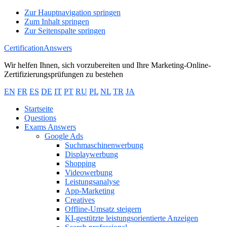
Zur Hauptnavigation springen
Zum Inhalt springen
Zur Seitenspalte springen
CertificationAnswers
Wir helfen Ihnen, sich vorzubereiten und Ihre Marketing-Online-
Zertifizierungsprüfungen zu bestehen
EN
FR
ES
DE
IT
PT
RU
PL
NL
TR
JA
Startseite
Questions
Exams Answers
Google Ads
Suchmaschinenwerbung
Displaywerbung
Shopping
Videowerbung
Leistungsanalyse
App-Marketing
Creatives
Offline-Umsatz steigern
KI-gestützte leistungsorientierte Anzeigen