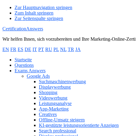
Zur Hauptnavigation springen
Zum Inhalt springen
Zur Seitenspalte springen
CertificationAnswers
Wir helfen Ihnen, sich vorzubereiten und Ihre Marketing-Online-Zert
EN
FR
ES
DE
IT
PT
RU
PL
NL
TR
JA
Startseite
Questions
Exams Answers
Google Ads
Suchmaschinenwerbung
Displaywerbung
Shopping
Videowerbung
Leistungsanalyse
App-Marketing
Creatives
Offline-Umsatz steigern
KI-gestützte leistungsorientierte Anzeigen
Search professional