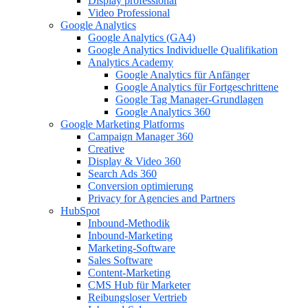
Display professional
Video Professional
Google Analytics
Google Analytics (GA4)
Google Analytics Individuelle Qualifikation
Analytics Academy
Google Analytics für Anfänger
Google Analytics für Fortgeschrittene
Google Tag Manager-Grundlagen
Google Analytics 360
Google Marketing Platforms
Campaign Manager 360
Creative
Display & Video 360
Search Ads 360
Conversion optimierung
Privacy for Agencies and Partners
HubSpot
Inbound-Methodik
Inbound-Marketing
Marketing-Software
Sales Software
Content-Marketing
CMS Hub für Marketer
Reibungsloser Vertrieb